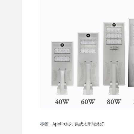
标签:
Apollo系列-集成太阳能路灯