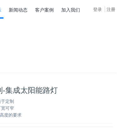
登录
注册
示
新闻动态
客户案例
加入我们
系列-集成太阳能路灯
适于定制
可宽可窄
2m高度的要求