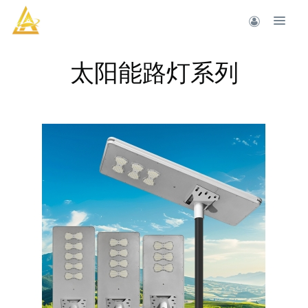
太阳能路灯系列