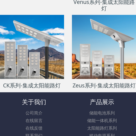
Venus系列-集成太阳能路
灯
CK系列-集成太阳能路灯
Zeus系列-集成太阳能路灯
关于我们
产品展示
公司简介
储能电池系列
在线留言
储能一体机系列
在线反馈
太阳能路灯系列
联系我们
移动电源系列