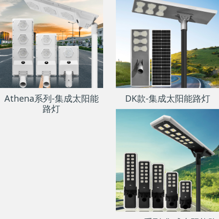
Athena系列-集成太阳能
DK款-集成太阳能路灯
路灯